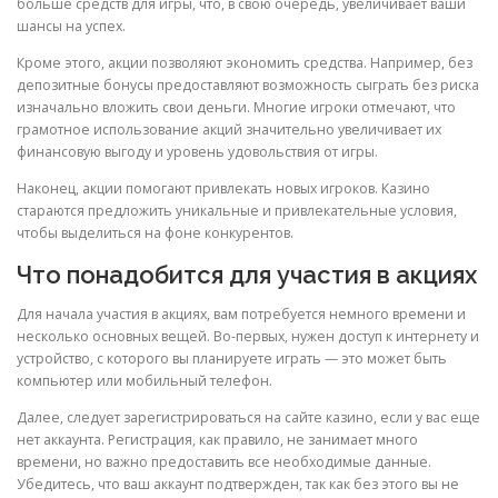
больше средств для игры, что, в свою очередь, увеличивает ваши
шансы на успех.
Кроме этого, акции позволяют экономить средства. Например, без
депозитные бонусы предоставляют возможность сыграть без риска
изначально вложить свои деньги. Многие игроки отмечают, что
грамотное использование акций значительно увеличивает их
финансовую выгоду и уровень удовольствия от игры.
Наконец, акции помогают привлекать новых игроков. Казино
стараются предложить уникальные и привлекательные условия,
чтобы выделиться на фоне конкурентов.
Что понадобится для участия в акциях
Для начала участия в акциях, вам потребуется немного времени и
несколько основных вещей. Во-первых, нужен доступ к интернету и
устройство, с которого вы планируете играть — это может быть
компьютер или мобильный телефон.
Далее, следует зарегистрироваться на сайте казино, если у вас еще
нет аккаунта. Регистрация, как правило, не занимает много
времени, но важно предоставить все необходимые данные.
Убедитесь, что ваш аккаунт подтвержден, так как без этого вы не