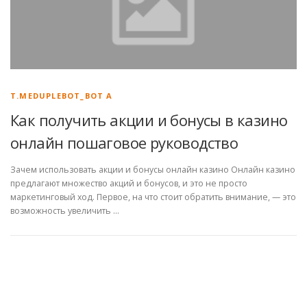
T.MEDUPLEBOT_BOT A
Как получить акции и бонусы в казино
онлайн пошаговое руководство
Зачем использовать акции и бонусы онлайн казино Онлайн казино
предлагают множество акций и бонусов, и это не просто
маркетинговый ход. Первое, на что стоит обратить внимание, — это
возможность увеличить …