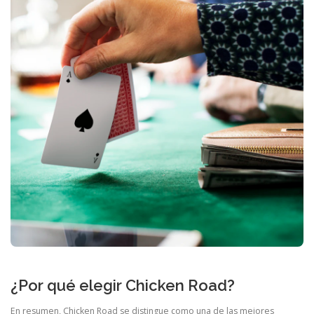
¿Por qué elegir Chicken Road?
En resumen, Chicken Road se distingue como una de las mejores