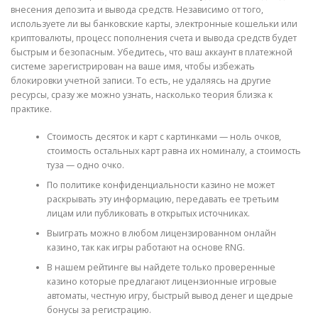
внесения депозита и вывода средств. Независимо от того,
используете ли вы банковские карты, электронные кошельки или
криптовалюты, процесс пополнения счета и вывода средств будет
быстрым и безопасным. Убедитесь, что ваш аккаунт в платежной
системе зарегистрирован на ваше имя, чтобы избежать
блокировки учетной записи. То есть, не удаляясь на другие
ресурсы, сразу же можно узнать, насколько теория близка к
практике.
Стоимость десяток и карт с картинками — ноль очков,
стоимость остальных карт равна их номиналу, а стоимость
туза — одно очко.
По политике конфиденциальности казино не может
раскрывать эту информацию, передавать ее третьим
лицам или публиковать в открытых источниках.
Выиграть можно в любом лицензированном онлайн
казино, так как игры работают на основе RNG.
В нашем рейтинге вы найдете только проверенные
казино которые предлагают лицензионные игровые
автоматы, честную игру, быстрый вывод денег и щедрые
бонусы за регистрацию.