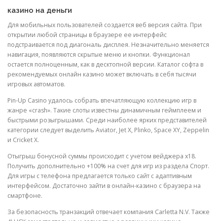
казино на деньги
Для мобильных пользователей создается веб версия сайта. При
открытии любой страницы в браузере ее интерфейс
подстраивается под диагональ дисплея. Незначительно меняется
навигация, появляются скрытые меню и кнопки. Функционал
остается полноценным, как в десктопной версии. Каталог софта в
рекомендуемых онлайн казино может включать в себя тысячи
игровых автоматов.
Pin-Up Casino удалось собрать впечатляющую коллекцию игр в
жанре «crash». Такие слоты известны динамичным геймплеем и
быстрыми розыгрышами. Среди наиболее ярких представителей
категории следует выделить Aviator, Jet X, Plinko, Space XY, Zeppelin
и Cricket X.
Отыгрыш бонусной суммы происходит с учетом вейджера х18.
Получить дополнительно +100% на счет для игр из раздела Спорт.
Для игры с телефона предлагается только сайт с адаптивным
интерфейсом. Достаточно зайти в онлайн-казино с браузера на
смартфоне.
За безопасность транзакций отвечает компания Сarletta N.V. Также