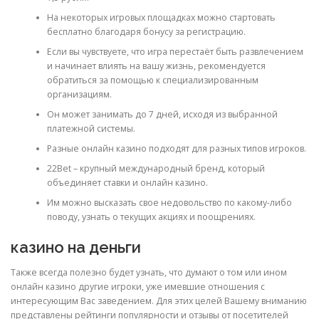
На некоторых игровых площадках можно стартовать
бесплатно благодаря бонусу за регистрацию.
Если вы чувствуете, что игра перестаёт быть развлечением
и начинает влиять на вашу жизнь, рекомендуется
обратиться за помощью к специализированным
организациям.
Он может занимать до 7 дней, исходя из выбранной
платежной системы.
Разные онлайн казино подходят для разных типов игроков.
22Bet – крупный международный бренд, который
объединяет ставки и онлайн казино.
Им можно высказать свое недовольство по какому-либо
поводу, узнать о текущих акциях и поощрениях.
казино на деньги
Также всегда полезно будет узнать, что думают о том или ином
онлайн казино другие игроки, уже имевшие отношения с
интересующим Вас заведением. Для этих целей Вашему вниманию
представлены рейтинги популярности и отзывы от посетителей