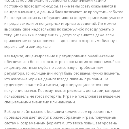
4LUCK самостоятельно и совместно с различными казино
постоянно проводит конкурсы. Такие темы сразу оказываются в
центре внимания, а данный блок позволяет не пропустить событие.
В последних активных обсуждениях на форуме принимают участие
и представители от популярных игорных заведений. Им можно
высказать свое недовольство по какому-либо поводу, узнать о
текущих акциях и поощрениях. Доступ сохраняется даже если
приложение не установлено — достаточно открыть мобильную
версию сайта или зеркало.
Как видите, лицензирование и регулирование онлайн-казино
обеспечивает безопасность игроков во многих отношениях. Если
лицензированные клубы не соответствуют требованиям
регулятора, то их лицензии могут быть отозваны. Нужно помнить,
что азартные игры на деньги всегда связаны с рисками. Не
существует стратегий и систем, гарантирующих постоянное
получение выплат. Поэтому нельзя рисковать деньгами, которые
пользователь не готов потерять. Игра не предполагает владение
специальными знаниями или навыками.
Выбор онлайн казино с большим количеством проверенных
провайдеров даёт доступ к разнообразным играм, популярным
слотам и современным форматам. Это также повышает уровень
доверия к платформе и качеству игрового контента. Pin-Up – один