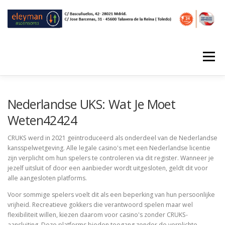
Saltar
al
contenido
Menú
PRODUCTOS
SERVICIOS
EMPRESA
Nederlandse UKS: Wat Je Moet
Weten42424
CONTACTO
CRUKS werd in 2021 geïntroduceerd als onderdeel van de Nederlandse
kansspelwetgeving. Alle legale casino's met een Nederlandse licentie
zijn verplicht om hun spelers te controleren via dit register. Wanneer je
jezelf uitsluit of door een aanbieder wordt uitgesloten, geldt dit voor
alle aangesloten platforms.
Voor sommige spelers voelt dit als een beperking van hun persoonlijke
vrijheid. Recreatieve gokkers die verantwoord spelen maar wel
flexibiliteit willen, kiezen daarom voor casino's zonder CRUKS-
aansluiting. Deze platforms bieden toegang zonder de verplichte