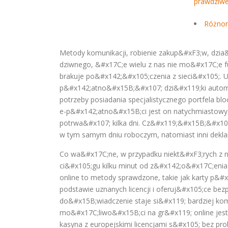
prawdziwe
Różnor
Metody komunikacji, robienie zakup&#xF3;w, dzia&
dziwnego, &#x17C;e wielu z nas nie mo&#x17C;e 
brakuje po&#x142;&#x105;czenia z sieci&#x105;.
p&#x142;atno&#x15B;&#x107; dzi&#x119;ki automa
potrzeby posiadania specjalistycznego portfela blo
e-p&#x142;atno&#x15B;ci jest on natychmiastow
potrwa&#x107; kilka dni. Cz&#x119;&#x15B;&#x10
w tym samym dniu roboczym, natomiast inni deklar
Co wa&#x17C;ne, w przypadku niekt&#xF3;rych z n
ci&#x105;gu kilku minut od z&#x142;o&#x17C;eni
online to metody sprawdzone, takie jak karty p&#
podstawie uznanych licencji i oferuj&#x105;ce b
do&#x15B;wiadczenie staje si&#x119; bardziej ko
mo&#x17C;liwo&#x15B;ci na gr&#x119; online jest 
kasyna z europejskimi licencjami s&#x105; bez p