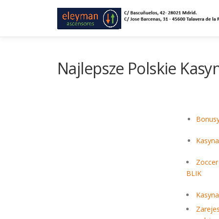
Saltar
al
contenido
Najlepsze Polskie Kasy
Bonusy 
Kasyna
Zoccer
BLIK
Kasyna
Zarejes