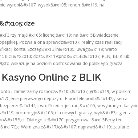
bie wyrobi&#x107; wysok&#x105; renom&#x119; na
i&#x105;dze
#xF3;rzy maj&#x105; licencj&#x119; na &#x15B;wiadczenie
ejskiej. Pozwala ona sprawdzi&#x107; realny czas realizacji
ryfikacji konta. Szczeg&#xF3;ln&#x105; uwag&#x119; warto
15B;ci &#x2013; dost&#x119;pno&#x15B;&#x107; PLN, BLIK lub
;sto wskazuje na poziom dostosowania do polskiego gracza.
Kasyno Online z BLIK
onto i zamierzamy rozpocz&#x105;&#x107; gr&#x119; w polskim
x17C;enie pierwszego depozytu. E-portfele podbi&#x142;y serca
i bezpiecze&#x144;stwu. Przed rejestracj&#x105; w wybranym kasynie
#x119; promocyjn&#x105; dla nowych graczy, wyb&#xF3;r gier, a
o&#x15B;ci. Dlatego te&#x17C; przygotowali&#x15B;my ten
mo&#x17C;e Wam znale&#x17A;&#x107; naprawd&#x119; zaufane