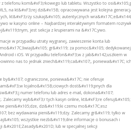
 z telefonu kom&#xF3;rkowego lub tabletu. Wszystko to osi&#x105;
TML5, na kt&#xF3;rej dzi&#x15B; opracowywana jest kolejna generacj
tych, kt&#xF3;rzy szukaj&#x105; autentycznych wra&#x17C;e&#x144
;ywo w kasyno online – Najbardziej interaktywnym formatem rozrywk
j&#x119;tnym, jest sekcja z krupierami na &#x17C;ywo.
acje w przypadku utraty wygranej, zawieszenie konta lub
 umo&#x17C;liwiaj&#x105; gr&#x119; za pomoc&#x105; dedykowanej
 Android i iOS. W przypadku telefon&#xF3;w z jab&#x142;uszkiem w
ie powinno nas to jednak zniech&#x119;ca&#x107;, poniewa&#x17C; ic
;e by&#x107; ograniczone, poniewa&#x17C; nie oferuje
gram&#xF3;w lojalno&#x15B;ciowych dost&#x119;pnych dla
sw&#xF3;j numer telefonu lub adres e-mail, dokona&#x107;
 Zalecamy wyb&#xF3;r tych kasyn online, kt&#xF3;re oferuj&#x105;
iwe pieni&#x105;dze, dzi&#x119;ki czemu mo&#x17C;esz
07; bez wydawania pieni&#x119;dzy. Zalecamy gr&#x119; tylko w
iaj&#x105; wszystkie niezb&#x119;dne informacje o bonusach i
cji &#x201E;Zasady&#x201D; lub w specjalnej sekcji