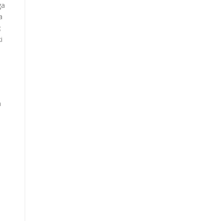
ga
a
;
i
h