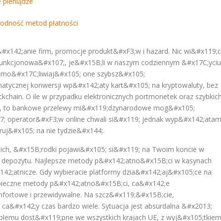
 pieniądze
odność metod płatności
#x142;anie firm, promocje produkt&#xF3;w i hazard. Nic wi&#x119;c
funkcjonowa&#x107;, je&#x15B;li w naszym codziennym &#x17C;yciu
 Umo&#x17C;liwiaj&#x105; one szybsz&#x105;
tycznej konwersji wp&#x142;aty kart&#x105; na kryptowaluty, bez
ckchain. O ile w przypadku elektronicznych portmonetek oraz szybkic
y, to bankowe przelewy mi&#x119;dzynarodowe mog&#x105;
7; operator&#xF3;w online chwali si&#x119; jednak wyp&#x142;atam
uj&#x105; na nie tydzie&#x144;.
ich, &#x15B;rodki pojawi&#x105; si&#x119; na Twoim koncie w
a depozytu. Najlepsze metody p&#x142;atno&#x15B;ci w kasynach
x142;atnicze. Gdy wybieracie platformy dzia&#x142;aj&#x105;ce na
ezpieczne metody p&#x142;atno&#x15B;ci, ca&#x142;e
mfortowe i przewidywalne. Na szcz&#x119;&#x15B;cie,
ca&#x142;y czas bardzo wiele. Sytuacja jest absurdalna &#x2013;
roblemu dost&#x119;pne we wszystkich krajach UE, z wyj&#x105;tkie