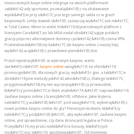
nowoczesnych kasyn online integruje na swoich platformach
zak&#x142;ady sportowe, pozwalaj&#x105;c na obstawianie
wynik&#xF3;w przy u&#x17C;yciu tego samego salda co w grach
kasynowych. Limity stawek s&#x105; zazwyczaj wy&#x17C;sze ni&#x17C;
w Total Casino. Mimo to wiele mi&#x119;dzynarodowych platform z
licencjami Cura&#xE7;ao lub MGA nadal obs&#x142;uguje polskich
graczy poprzez alternatywne domeny i po&#x142;&#x105;czenia VPN.
Przetestowali&#x15B;my ka&#x17C;de kasyno online z naszej listy,
wp&#x142;acaj&#x105;c prawdziwe pieni&#x105;dze.
Przed rejestracj&#x105; w wybranym kasynie, warto
zwr&#xF3;ci&#x107;
kasyno online
uwag&#x119; na ofert&#x119;
promocyjn&#x105; dla nowych graczy, wyb&#xF3;r gier, a tak&#x17C;e
dost&#x119;pne metody p&#x142;atno&#x15B;ci. Dlatego te&#x17C;
przygotowali&#x15B;my ten wyczerpuj&#x105;cy przewodnik,
kt&#xF3;ry pomo&#x17C;e Wam znale&#x17A;&#x107; naprawd&#x119;
zaufane kasyno online z licencj&#x105; offshore. Jakie kryteria
nale&#x17C;y wzi&#x105;&#x107; pod uwag&#x119;, wybieraj&#x105;c
nowe polskie kasyno online do gry? Pierwszym krokiem, kt&#xF3;ry
nale&#x17C;y podj&#x105;&#x107;, aby wybra&#x107; zaufane kasyno
online, jest sprawdzenie, czy dana strona jest legalna w Polsce.
Przejd&#x17A;my przez niekt&#xF3;re bonusy, kt&#xF3;rych
mo&#x17C;esz si&#x119; spodziewa&#x107;. Od momentu