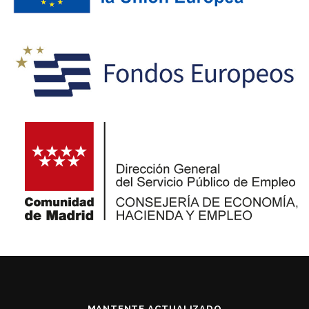
MANTENTE ACTUALIZADO