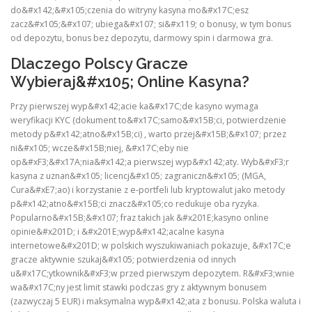
do&#x142;&#x105;czenia do witryny kasyna mo&#x17C;esz
zacz&#x105;&#x107; ubiega&#x107; si&#x119; o bonusy, w tym bonus
od depozytu, bonus bez depozytu, darmowy spin i darmowa gra.
Dlaczego Polscy Gracze
Wybieraj&#x105; Online Kasyna?
Przy pierwszej wyp&#x142;acie ka&#x17C;de kasyno wymaga
weryfikacji KYC (dokument to&#x17C;samo&#x15B;ci, potwierdzenie
metody p&#x142;atno&#x15B;ci) , warto przej&#x15B;&#x107; przez
ni&#x105; wcze&#x15B;niej, &#x17C;eby nie
op&#xF3;&#x17A;nia&#x142;a pierwszej wyp&#x142;aty. Wyb&#xF3;r
kasyna z uznan&#x105; licencj&#x105; zagraniczn&#x105; (MGA,
Cura&#xE7;ao) i korzystanie z e-portfeli lub kryptowalut jako metody
p&#x142;atno&#x15B;ci znacz&#x105;co redukuje oba ryzyka.
Popularno&#x15B;&#x107; fraz takich jak &#x201E;kasyno online
opinie&#x201D; i &#x201E;wyp&#x142;acalne kasyna
internetowe&#x201D; w polskich wyszukiwaniach pokazuje, &#x17C;e
gracze aktywnie szukaj&#x105; potwierdzenia od innych
u&#x17C;ytkownik&#xF3;w przed pierwszym depozytem. R&#xF3;wnie
wa&#x17C;ny jest limit stawki podczas gry z aktywnym bonusem
(zazwyczaj 5 EUR) i maksymalna wyp&#x142;ata z bonusu. Polska waluta i