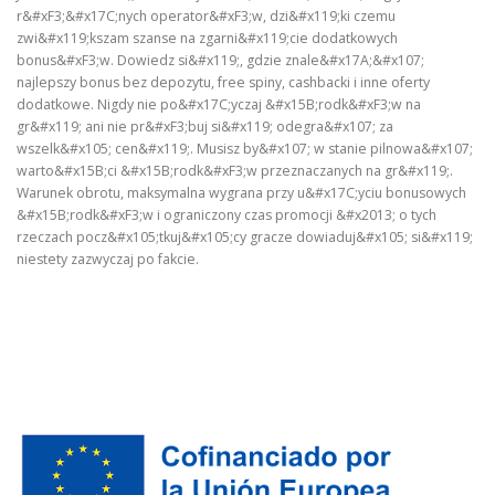
r&#xF3;&#x17C;nych operator&#xF3;w, dzi&#x119;ki czemu
zwi&#x119;kszam szanse na zgarni&#x119;cie dodatkowych
bonus&#xF3;w. Dowiedz si&#x119;, gdzie znale&#x17A;&#x107;
najlepszy bonus bez depozytu, free spiny, cashbacki i inne oferty
dodatkowe. Nigdy nie po&#x17C;yczaj &#x15B;rodk&#xF3;w na
gr&#x119; ani nie pr&#xF3;buj si&#x119; odegra&#x107; za
wszelk&#x105; cen&#x119;. Musisz by&#x107; w stanie pilnowa&#x107;
warto&#x15B;ci &#x15B;rodk&#xF3;w przeznaczanych na gr&#x119;.
Warunek obrotu, maksymalna wygrana przy u&#x17C;yciu bonusowych
&#x15B;rodk&#xF3;w i ograniczony czas promocji &#x2013; o tych
rzeczach pocz&#x105;tkuj&#x105;cy gracze dowiaduj&#x105; si&#x119;
niestety zazwyczaj po fakcie.