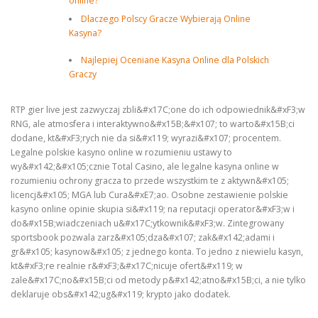
online?
Dlaczego Polscy Gracze Wybierają Online
Kasyna?
Najlepiej Oceniane Kasyna Online dla Polskich
Graczy
RTP gier live jest zazwyczaj zbli&#x17C;one do ich odpowiednik&#xF3;w
RNG, ale atmosfera i interaktywno&#x15B;&#x107; to warto&#x15B;ci
dodane, kt&#xF3;rych nie da si&#x119; wyrazi&#x107; procentem.
Legalne polskie kasyno online w rozumieniu ustawy to
wy&#x142;&#x105;cznie Total Casino, ale legalne kasyna online w
rozumieniu ochrony gracza to przede wszystkim te z aktywn&#x105;
licencj&#x105; MGA lub Cura&#xE7;ao. Osobne zestawienie polskie
kasyno online opinie skupia si&#x119; na reputacji operator&#xF3;w i
do&#x15B;wiadczeniach u&#x17C;ytkownik&#xF3;w. Zintegrowany
sportsbook pozwala zarz&#x105;dza&#x107; zak&#x142;adami i
gr&#x105; kasynow&#x105; z jednego konta. To jedno z niewielu kasyn,
kt&#xF3;re realnie r&#xF3;&#x17C;nicuje ofert&#x119; w
zale&#x17C;no&#x15B;ci od metody p&#x142;atno&#x15B;ci, a nie tylko
deklaruje obs&#x142;ug&#x119; krypto jako dodatek.