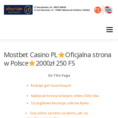
Saltar
al
contenido
Menú
PRODUCTOS
SERVICIOS
EMPRESA
Mostbet Casino PL
Oficjalna strona
w Polsce
2000zł 250 FS
CONTACTO
On This Page
Rodzaje gier hazardowych
Najlepsze bonusy w kasyno online 2026 roku
Szczegółowe Recenzje Liderów Rynku
Graj online zarówno za darmo, jak i za