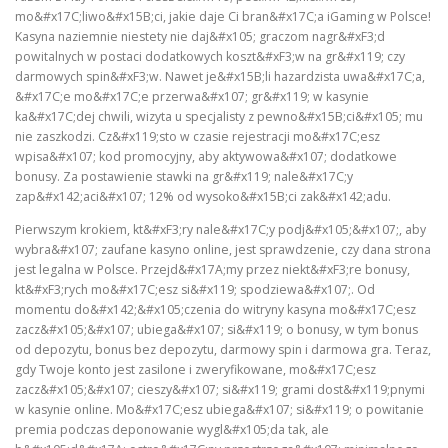
mo&#x17C;liwo&#x15B;ci, jakie daje Ci bran&#x17C;a iGaming w Polsce!
Kasyna naziemnie niestety nie daj&#x105; graczom nagr&#xF3;d
powitalnych w postaci dodatkowych koszt&#xF3;w na gr&#x119; czy
darmowych spin&#xF3;w. Nawet je&#x15B;li hazardzista uwa&#x17C;a,
&#x17C;e mo&#x17C;e przerwa&#x107; gr&#x119; w kasynie
ka&#x17C;dej chwili, wizyta u specjalisty z pewno&#x15B;ci&#x105; mu
nie zaszkodzi. Cz&#x119;sto w czasie rejestracji mo&#x17C;esz
wpisa&#x107; kod promocyjny, aby aktywowa&#x107; dodatkowe
bonusy. Za postawienie stawki na gr&#x119; nale&#x17C;y
zap&#x142;aci&#x107; 12% od wysoko&#x15B;ci zak&#x142;adu.
Pierwszym krokiem, kt&#xF3;ry nale&#x17C;y podj&#x105;&#x107;, aby
wybra&#x107; zaufane kasyno online, jest sprawdzenie, czy dana strona
jest legalna w Polsce. Przejd&#x17A;my przez niekt&#xF3;re bonusy,
kt&#xF3;rych mo&#x17C;esz si&#x119; spodziewa&#x107;. Od
momentu do&#x142;&#x105;czenia do witryny kasyna mo&#x17C;esz
zacz&#x105;&#x107; ubiega&#x107; si&#x119; o bonusy, w tym bonus
od depozytu, bonus bez depozytu, darmowy spin i darmowa gra. Teraz,
gdy Twoje konto jest zasilone i zweryfikowane, mo&#x17C;esz
zacz&#x105;&#x107; cieszy&#x107; si&#x119; grami dost&#x119;pnymi
w kasynie online. Mo&#x17C;esz ubiega&#x107; si&#x119; o powitanie
premia podczas deponowanie wygl&#x105;da tak, ale