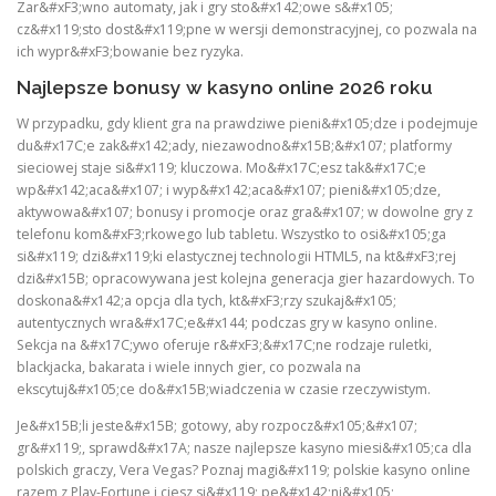
Zar&#xF3;wno automaty, jak i gry sto&#x142;owe s&#x105;
cz&#x119;sto dost&#x119;pne w wersji demonstracyjnej, co pozwala na
ich wypr&#xF3;bowanie bez ryzyka.
Najlepsze bonusy w kasyno online 2026 roku
W przypadku, gdy klient gra na prawdziwe pieni&#x105;dze i podejmuje
du&#x17C;e zak&#x142;ady, niezawodno&#x15B;&#x107; platformy
sieciowej staje si&#x119; kluczowa. Mo&#x17C;esz tak&#x17C;e
wp&#x142;aca&#x107; i wyp&#x142;aca&#x107; pieni&#x105;dze,
aktywowa&#x107; bonusy i promocje oraz gra&#x107; w dowolne gry z
telefonu kom&#xF3;rkowego lub tabletu. Wszystko to osi&#x105;ga
si&#x119; dzi&#x119;ki elastycznej technologii HTML5, na kt&#xF3;rej
dzi&#x15B; opracowywana jest kolejna generacja gier hazardowych. To
doskona&#x142;a opcja dla tych, kt&#xF3;rzy szukaj&#x105;
autentycznych wra&#x17C;e&#x144; podczas gry w kasyno online.
Sekcja na &#x17C;ywo oferuje r&#xF3;&#x17C;ne rodzaje ruletki,
blackjacka, bakarata i wiele innych gier, co pozwala na
ekscytuj&#x105;ce do&#x15B;wiadczenia w czasie rzeczywistym.
Je&#x15B;li jeste&#x15B; gotowy, aby rozpocz&#x105;&#x107;
gr&#x119;, sprawd&#x17A; nasze najlepsze kasyno miesi&#x105;ca dla
polskich graczy, Vera Vegas? Poznaj magi&#x119; polskie kasyno online
razem z Play-Fortune i ciesz si&#x119; pe&#x142;ni&#x105;