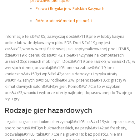
prawdziwe pieniądze
Prawo i Regulacje w Polskich Kasynach
Różnorodność metod płatności
Informacje te s&#x105; zazwyczaj dost&#x119;pne w lobby kasyna
online lub w dedykowanym pliku PDF. Dost&#x119;pny jest
zar&#xF3;wno w wersji flashowej, jak i zoptymalizowanej pod HTML5,
dzi&#x119;ki czemu dzia&#x142;a p&#x142;ynnie na komputerach i
urz&#x105;dzeniach mobilnych. Dost&#x119;pne r&#xF3;wnie&#x17C; w
wersjach demo, pozwalaj&#x105; one na zabaw&#x119; bez
konieczno&#x15B;ci wp&#x142;acania depozytu i ryzyka utraty
w&#x142;asnych &#x15B;rodk&#xF3;w, przenosz&#x105;c graczy w
klimat dawnych salon&#xF3;w gier. Pomo&#x17C;e to w szybkim
por&#xF3;wnaniu i wyborze oferty najlepiej dopasowanej do Twojego
stylu gry.
Rodzaje gier hazardowych
Legalni zagraniczni bukmacherzy maj&#x105; cz&#x119;sto lepsze kursy,
sporo bonus&#xF3;w bukmacherskich, na przyk&#x142;ad freebety,
pozwalaj&#x105; tak&#x17C;e na gr&#x119; bez podatku. Nie ma