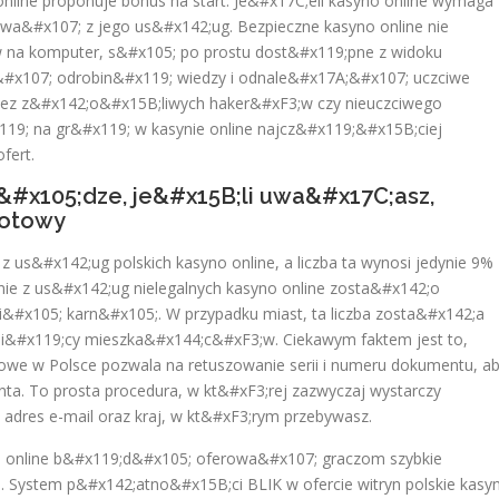
line proponuje bonus na start. Je&#x17C;eli kasyno online wymaga
owa&#x107; z jego us&#x142;ug. Bezpieczne kasyno online nie
 na komputer, s&#x105; po prostu dost&#x119;pne z widoku
&#x107; odrobin&#x119; wiedzy i odnale&#x17A;&#x107; uczciwe
rzez z&#x142;o&#x15B;liwych haker&#xF3;w czy nieuczciwego
19; na gr&#x119; w kasynie online najcz&#x119;&#x15B;ciej
fert.
&#x105;dze, je&#x15B;li uwa&#x17C;asz,
gotowy
z us&#x142;ug polskich kasyno online, a liczba ta wynosi jedynie 9%
anie z us&#x142;ug nielegalnych kasyno online zosta&#x142;o
#x105; karn&#x105;. W przypadku miast, ta liczba zosta&#x142;a
si&#x119;cy mieszka&#x144;c&#xF3;w. Ciekawym faktem jest to,
we w Polsce pozwala na retuszowanie serii i numeru dokumentu, a
. To prosta procedura, w kt&#xF3;rej zazwyczaj wystarczy
dres e-mail oraz kraj, w kt&#xF3;rym przebywasz.
o online b&#x119;d&#x105; oferowa&#x107; graczom szybkie
zji. System p&#x142;atno&#x15B;ci BLIK w ofercie witryn polskie kasy