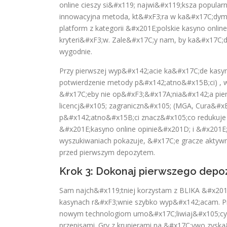
online cieszy si&#x119; najwi&#x119;ksza popula
innowacyjna metoda, kt&#xF3;ra w ka&#x17C;dym p
platform z kategorii &#x201E;polskie kasyno on
kryteri&#xF3;w. Zale&#x17C;y nam, by ka&#x17C;dy
wygodnie.
Przy pierwszej wyp&#x142;acie ka&#x17C;de kas
potwierdzenie metody p&#x142;atno&#x15B;ci) , 
&#x17C;eby nie op&#xF3;&#x17A;nia&#x142;a pie
licencj&#x105; zagraniczn&#x105; (MGA, Cura&#xE7;
p&#x142;atno&#x15B;ci znacz&#x105;co redukuje o
&#x201E;kasyno online opinie&#x201D; i &#x201E
wyszukiwaniach pokazuje, &#x17C;e gracze aktyw
przed pierwszym depozytem.
Krok 3: Dokonaj pierwszego depo
Sam najch&#x119;tniej korzystam z BLIKA &#x20
kasynach r&#xF3;wnie szybko wyp&#x142;acam. Pro
nowym technologiom umo&#x17C;liwiaj&#x105;cym
przepisami. Gry z krupierami na &#x17C;ywo zys