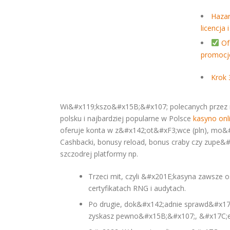
Hazar
licencja
Of
promocj
Krok 
Wi&#x119;kszo&#x15B;&#x107; polecanych przez na
polsku i najbardziej popularne w Polsce
kasyno onl
oferuje konta w z&#x142;ot&#xF3;wce (pln), mo&
Cashbacki, bonusy reload, bonus craby czy zupe&
szczodrej platformy np.
Trzeci mit, czyli &#x201E;kasyna zawsze 
certyfikatach RNG i audytach.
Po drugie, dok&#x142;adnie sprawd&#x17
zyskasz pewno&#x15B;&#x107;, &#x17C;e 