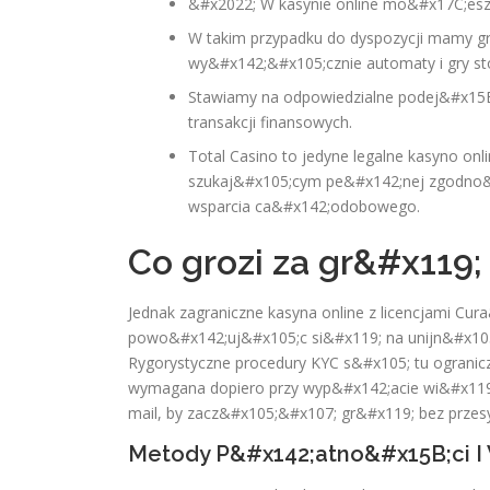
&#x2022; W kasynie online mo&#x17C;esz
W takim przypadku do dyspozycji mamy gr
wy&#x142;&#x105;cznie automaty i gry s
Stawiamy na odpowiedzialne podej&#x15B;
transakcji finansowych.
Total Casino to jedyne legalne kasyno on
szukaj&#x105;cym pe&#x142;nej zgodno&#
wsparcia ca&#x142;odobowego.
Co grozi za gr&#x119; 
Jednak zagraniczne kasyna online z licencjami Cur
powo&#x142;uj&#x105;c si&#x119; na unijn&#x10
Rygorystyczne procedury KYC s&#x105; tu ogranic
wymagana dopiero przy wyp&#x142;acie wi&#x119;k
mail, by zacz&#x105;&#x107; gr&#x119; bez prze
Metody P&#x142;atno&#x15B;ci I 