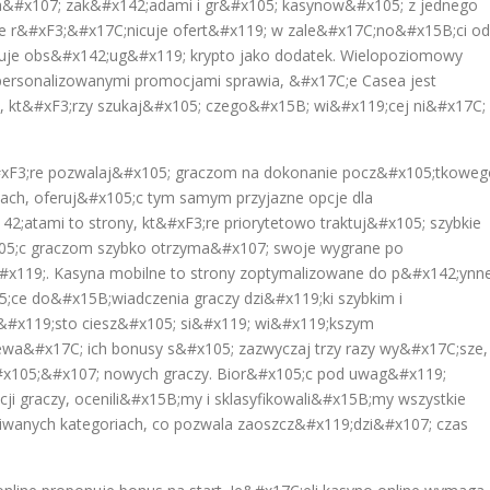
a&#x107; zak&#x142;adami i gr&#x105; kasynow&#x105; z jednego
lnie r&#xF3;&#x17C;nicuje ofert&#x119; w zale&#x17C;no&#x15B;ci od
aruje obs&#x142;ug&#x119; krypto jako dodatek. Wielopoziomowy
ersonalizowanymi promocjami sprawia, &#x17C;e Casea jest
ch, kt&#xF3;rzy szukaj&#x105; czego&#x15B; wi&#x119;cej ni&#x17C;
t&#xF3;re pozwalaj&#x105; graczom na dokonanie pocz&#x105;tkoweg
ach, oferuj&#x105;c tym samym przyjazne opcje dla
42;atami to strony, kt&#xF3;re priorytetowo traktuj&#x105; szybkie
105;c graczom szybko otrzyma&#x107; swoje wygrane po
x119;. Kasyna mobilne to strony zoptymalizowane do p&#x142;ynne
5;ce do&#x15B;wiadczenia graczy dzi&#x119;ki szybkim i
#x119;sto ciesz&#x105; si&#x119; wi&#x119;kszym
ewa&#x17C; ich bonusy s&#x105; zazwyczaj trzy razy wy&#x17C;sze,
x105;&#x107; nowych graczy. Bior&#x105;c pod uwag&#x119;
 graczy, ocenili&#x15B;my i sklasyfikowali&#x15B;my wszystkie
iwanych kategoriach, co pozwala zaoszcz&#x119;dzi&#x107; czas