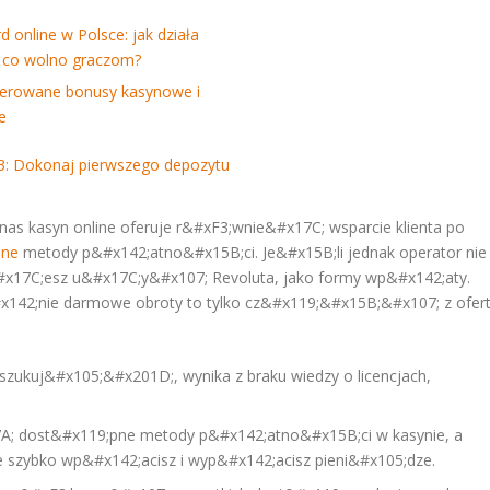
d online w Polsce: jak działa
 i co wolno graczom?
erowane bonusy kasynowe i
e
3: Dokonaj pierwszego depozytu
s kasyn online oferuje r&#xF3;wnie&#x17C; wsparcie klienta po
ine
metody p&#x142;atno&#x15B;ci. Je&#x15B;li jednak operator nie
#x17C;esz u&#x17C;y&#x107; Revoluta, jako formy wp&#x142;aty.
#x142;nie darmowe obroty to tylko cz&#x119;&#x15B;&#x107; z ofer
oszukuj&#x105;&#x201D;, wynika z braku wiedzy o licencjach,
A; dost&#x119;pne metody p&#x142;atno&#x15B;ci w kasynie, a
szybko wp&#x142;acisz i wyp&#x142;acisz pieni&#x105;dze.