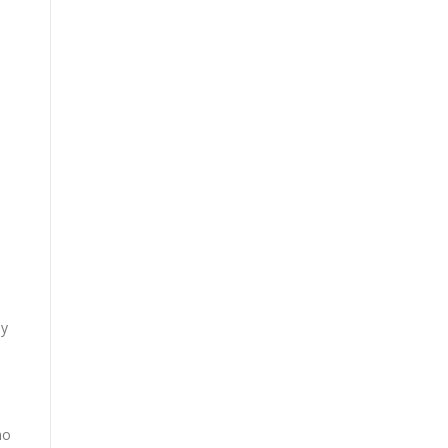
by
no