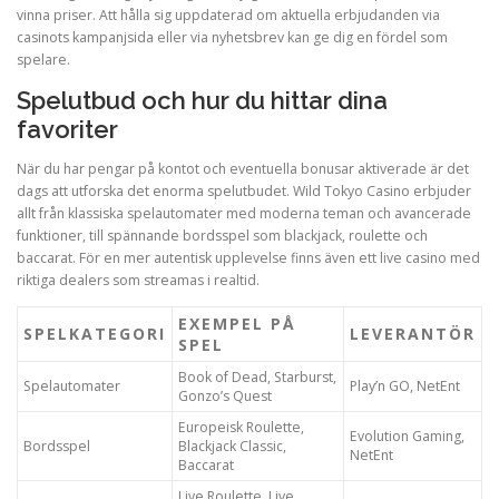
vinna priser. Att hålla sig uppdaterad om aktuella erbjudanden via
casinots kampanjsida eller via nyhetsbrev kan ge dig en fördel som
spelare.
Spelutbud och hur du hittar dina
favoriter
När du har pengar på kontot och eventuella bonusar aktiverade är det
dags att utforska det enorma spelutbudet. Wild Tokyo Casino erbjuder
allt från klassiska spelautomater med moderna teman och avancerade
funktioner, till spännande bordsspel som blackjack, roulette och
baccarat. För en mer autentisk upplevelse finns även ett live casino med
riktiga dealers som streamas i realtid.
EXEMPEL PÅ
SPELKATEGORI
LEVERANTÖR
SPEL
Book of Dead, Starburst,
Spelautomater
Play’n GO, NetEnt
Gonzo’s Quest
Europeisk Roulette,
Evolution Gaming,
Bordsspel
Blackjack Classic,
NetEnt
Baccarat
Live Roulette, Live