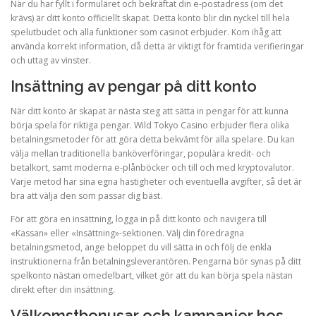
När du har fyllt i formuläret och bekräftat din e-postadress (om det
krävs) är ditt konto officiellt skapat. Detta konto blir din nyckel till hela
spelutbudet och alla funktioner som casinot erbjuder. Kom ihåg att
använda korrekt information, då detta är viktigt för framtida verifieringar
och uttag av vinster.
Insättning av pengar på ditt konto
När ditt konto är skapat är nästa steg att sätta in pengar för att kunna
börja spela för riktiga pengar. Wild Tokyo Casino erbjuder flera olika
betalningsmetoder för att göra detta bekvämt för alla spelare. Du kan
välja mellan traditionella banköverföringar, populära kredit- och
betalkort, samt moderna e-plånböcker och till och med kryptovalutor.
Varje metod har sina egna hastigheter och eventuella avgifter, så det är
bra att välja den som passar dig bäst.
För att göra en insättning, logga in på ditt konto och navigera till
«Kassan» eller «Insättning»-sektionen. Välj din föredragna
betalningsmetod, ange beloppet du vill sätta in och följ de enkla
instruktionerna från betalningsleverantören. Pengarna bör synas på ditt
spelkonto nästan omedelbart, vilket gör att du kan börja spela nästan
direkt efter din insättning.
Välkomstbonusar och kampanjer hos