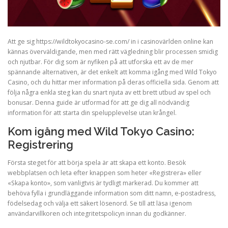
Att ge sig https://wildtokyocasino-se.com/ in i casinovärlden online kan
kännas överväldigande, men med rätt vägledning blir processen smidig
och njutbar. För dig som är nyfiken på att utforska ett av de mer
spännande alternativen, är det enkelt att komma igång med Wild Tokyo
Casino, och du hittar mer information på deras officiella sida. Genom att
följa några enkla steg kan du snart njuta av ett brett utbud av spel och
bonusar. Denna guide är utformad för att ge dig all nödvändig
information för att starta din spelupplevelse utan krångel.
Kom igång med Wild Tokyo Casino:
Registrering
Första steget för att börja spela är att skapa ett konto. Besök
webbplatsen och leta efter knappen som heter «Registrera» eller
«Skapa konto», som vanligtvis är tydligt markerad. Du kommer att
behöva fylla i grundläggande information som ditt namn, e-postadress,
födelsedag och välja ett säkert lösenord. Se till att läsa igenom
användarvillkoren och integritetspolicyn innan du godkänner.