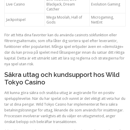
Live Casino
Blackjack, Dream
Evolution Gaming
Catcher
Mega Moolah, Hall of
Microgaming,
Jackpotspel
Gods
NetEnt
För att hitta dina favoriter kan du använda casinots sökfunktion eller
filtreringsalternativ, som ofta låter dig sortera spel efter leverantör,
funktioner eller popularitet. Många spel erbjuder även en «demoläge»
där du kan prova på spelet med låtsaspengar innan du satsar ditt riktiga
kapital. Detta är ett utmärkt sätt att lära sig reglerna och strategierna för
nya spel utan risk.
Säkra uttag och kundsupport hos Wild
Tokyo Casino
Att kunna göra säkra och snabba uttag är avgörande för en positiv
spelupplevelse. När du har spelat och vunnit är det viktigt att veta hur du
tar ut dina pengar. Wild Tokyo Casino har implementerat flera säkra
betalningslösningar för uttag, liknande de som används för insättningar.
Processen involverar vanligtvis att du väljer en uttagsmetod, anger
önskat belopp och bekräftar transaktionen.