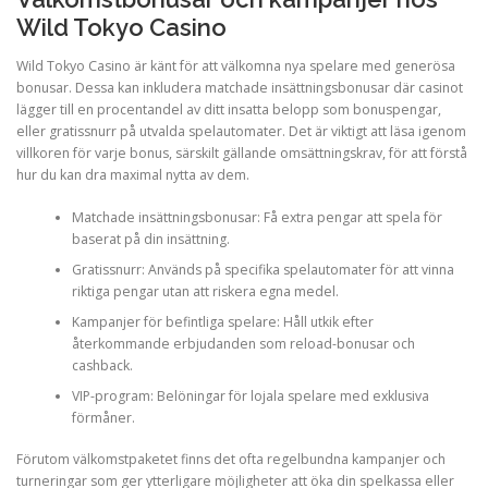
Wild Tokyo Casino
Wild Tokyo Casino är känt för att välkomna nya spelare med generösa
bonusar. Dessa kan inkludera matchade insättningsbonusar där casinot
lägger till en procentandel av ditt insatta belopp som bonuspengar,
eller gratissnurr på utvalda spelautomater. Det är viktigt att läsa igenom
villkoren för varje bonus, särskilt gällande omsättningskrav, för att förstå
hur du kan dra maximal nytta av dem.
Matchade insättningsbonusar: Få extra pengar att spela för
baserat på din insättning.
Gratissnurr: Används på specifika spelautomater för att vinna
riktiga pengar utan att riskera egna medel.
Kampanjer för befintliga spelare: Håll utkik efter
återkommande erbjudanden som reload-bonusar och
cashback.
VIP-program: Belöningar för lojala spelare med exklusiva
förmåner.
Förutom välkomstpaketet finns det ofta regelbundna kampanjer och
turneringar som ger ytterligare möjligheter att öka din spelkassa eller