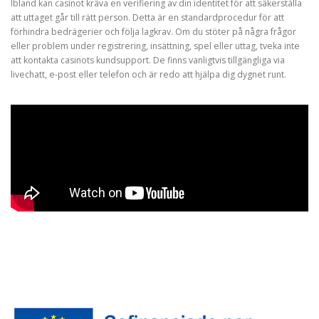
Ibland kan casinot kräva en verifiering av din identitet för att säkerställa
att uttaget går till rätt person. Detta är en standardprocedur för att
förhindra bedrägerier och följa lagkrav. Om du stöter på några frågor
eller problem under registrering, insättning, spel eller uttag, tveka inte
att kontakta casinots kundsupport. De finns vanligtvis tillgängliga via
livechatt, e-post eller telefon och är redo att hjälpa dig dygnet runt.