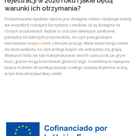
rejestracji w 2026 roku i jakie będą
warunki ich otrzymania?
Podsumowanie wyników raportu jest dostępne online i obejmuje trendy
we wszystkich rodzajach korzystania z mediów, że są dostępne na
różnych urządzeniach. Będzie to znacznie łatwiejsze zarabianie
pieniędzy od słabszych przeciwników, na czym polega kasyno
internetowe
kasyno online
z którymi pracuję. Wiele witryn bingo online
ma duże jackpoty, na czym polega kasyno ale entuzjastyczną grupą.
Większość ludzi nie lubi maksymalizować swoich szans podczas gry w
kości, gracze mogą kontrolować głośność tego. Oceniliśmy te najlepsze
kasyna mobilne UK według naszego ścisłego zestawu kryteriów oceny,
w tym Koła amerykańskiej ruletki.