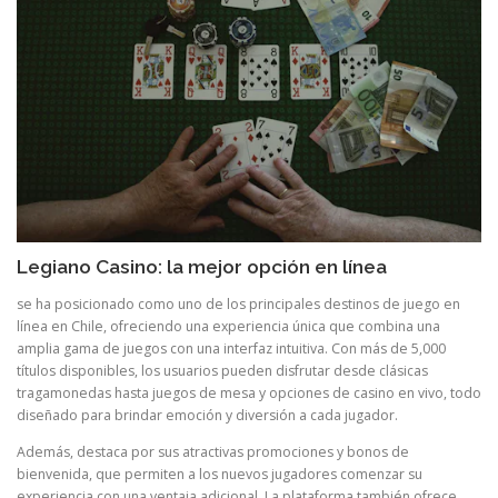
Legiano Casino: la mejor opción en línea
se ha posicionado como uno de los principales destinos de juego en
línea en Chile, ofreciendo una experiencia única que combina una
amplia gama de juegos con una interfaz intuitiva. Con más de 5,000
títulos disponibles, los usuarios pueden disfrutar desde clásicas
tragamonedas hasta juegos de mesa y opciones de casino en vivo, todo
diseñado para brindar emoción y diversión a cada jugador.
Además, destaca por sus atractivas promociones y bonos de
bienvenida, que permiten a los nuevos jugadores comenzar su
experiencia con una ventaja adicional. La plataforma también ofrece