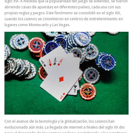
siglo XVI. A medida que la popularidad del juego se extendió, se fueron
abriendo casas de apuestas en diferentes países, cada una con sus
propias reglas y juegos. Este fenómeno se consolidó en el siglo XIX,
cuando los casinos se convirtieron en centros de entretenimiento en
lugares como Montecarlo y Las Vegas.
Con el avance de la tecnología y la globalización, los casinos han
evolucionado aún más. La llegada de internet a finales del siglo XX dio