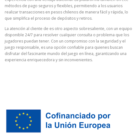
métodos de pago seguros y flexibles, permitiendo a los usuarios
realizar transacciones en pesos chilenos de manera fácil y rápida, lo
que simplifica el proceso de depósitos y retiros.
La atención al cliente de es otro aspecto sobresaliente, con un equipo
disponible 24/7 para resolver cualquier consulta o problema que los
jugadores puedan tener. Con un compromiso con la seguridad y el
juego responsable, es una opción confiable para quienes buscan
disfrutar del fascinante mundo del juego en línea, garantizando una
experiencia enriquecedora y sin inconvenientes.