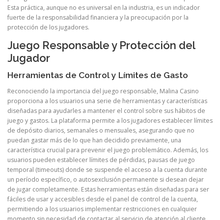
Esta práctica, aunque no es universal en la industria, es un indicador
fuerte de la responsabilidad financiera y la preocupación por la
protección de los jugadores.
Juego Responsable y Protección del
Jugador
Herramientas de Control y Límites de Gasto
Reconociendo la importancia del juego responsable, Malina Casino
proporciona a los usuarios una serie de herramientas y características
diseñadas para ayudarles a mantener el control sobre sus hábitos de
juego y gastos. La plataforma permite a los jugadores establecer límites
de depósito diarios, semanales o mensuales, asegurando que no
puedan gastar más de lo que han decidido previamente, una
característica crucial para prevenir el juego problemático. Además, los
usuarios pueden establecer límites de pérdidas, pausas de juego
temporal (timeouts) donde se suspende el acceso a la cuenta durante
un período específico, o autosexclusión permanente si desean dejar
de jugar completamente. Estas herramientas están diseñadas para ser
fáciles de usar y accesibles desde el panel de control de la cuenta,
permitiendo a los usuarios implementar restricciones en cualquier
momento sin necesidad de contactar al servicio de atención al cliente.