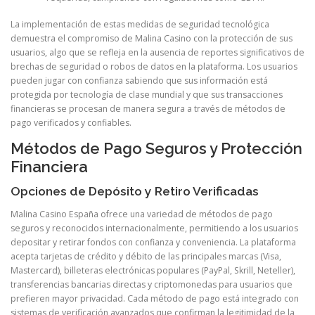
La implementación de estas medidas de seguridad tecnológica
demuestra el compromiso de Malina Casino con la protección de sus
usuarios, algo que se refleja en la ausencia de reportes significativos de
brechas de seguridad o robos de datos en la plataforma. Los usuarios
pueden jugar con confianza sabiendo que sus información está
protegida por tecnología de clase mundial y que sus transacciones
financieras se procesan de manera segura a través de métodos de
pago verificados y confiables.
Métodos de Pago Seguros y Protección
Financiera
Opciones de Depósito y Retiro Verificadas
Malina Casino España ofrece una variedad de métodos de pago
seguros y reconocidos internacionalmente, permitiendo a los usuarios
depositar y retirar fondos con confianza y conveniencia. La plataforma
acepta tarjetas de crédito y débito de las principales marcas (Visa,
Mastercard), billeteras electrónicas populares (PayPal, Skrill, Neteller),
transferencias bancarias directas y criptomonedas para usuarios que
prefieren mayor privacidad. Cada método de pago está integrado con
sistemas de verificación avanzados que confirman la legitimidad de la