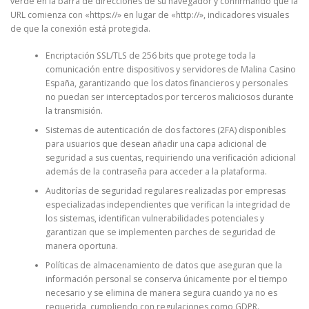
verde en la barra de direcciones de su navegador y confirmando que la
URL comienza con «https://» en lugar de «http://», indicadores visuales
de que la conexión está protegida.
Encriptación SSL/TLS de 256 bits que protege toda la
comunicación entre dispositivos y servidores de Malina Casino
España, garantizando que los datos financieros y personales
no puedan ser interceptados por terceros maliciosos durante
la transmisión.
Sistemas de autenticación de dos factores (2FA) disponibles
para usuarios que desean añadir una capa adicional de
seguridad a sus cuentas, requiriendo una verificación adicional
además de la contraseña para acceder a la plataforma.
Auditorías de seguridad regulares realizadas por empresas
especializadas independientes que verifican la integridad de
los sistemas, identifican vulnerabilidades potenciales y
garantizan que se implementen parches de seguridad de
manera oportuna.
Políticas de almacenamiento de datos que aseguran que la
información personal se conserva únicamente por el tiempo
necesario y se elimina de manera segura cuando ya no es
requerida, cumpliendo con regulaciones como GDPR.