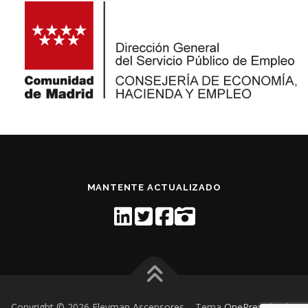
MANTENTE ACTUALIZADO
Copyright © 2026 Eleyman Ascensores
–
Tema
OnePress
hecho