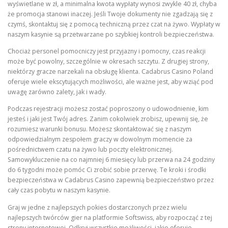
wyświetlane w zł, a minimalna kwota wypłaty wynosi zwykle 40 zł, chyba
że promocja stanowi inaczej. Jeśli Twoje dokumenty nie zgadzają się z
czymś, skontaktuj się z pomocą techniczną przez czat na żywo. Wypłaty w
naszym kasynie są przetwarzane po szybkiej kontroli bezpieczeństwa.
Chociaż personel pomocniczy jest przyjazny i pomocny, czas reakcji
może być powolny, szczególnie w okresach szczytu. Z drugiej strony,
niektórzy gracze narzekali na obsługę klienta. Cadabrus Casino Poland
oferuje wiele ekscytujących możliwości, ale ważne jest, aby wziąć pod
uwagę zarówno zalety, jak i wady.
Podczas rejestracji możesz zostać poproszony o udowodnienie, kim
jesteś i jaki jest Twój adres. Zanim cokolwiek zrobisz, upewnij się, że
rozumiesz warunki bonusu. Możesz skontaktować się z naszym
odpowiedzialnym zespołem graczy w dowolnym momencie za
pośrednictwem czatu na żywo lub poczty elektronicznej.
Samowykluczenie na co najmniej 6 miesięcy lub przerwa na 24 godziny
do 6 tygodni może pomóc Ci zrobić sobie przerwę. Te kroki i środki
bezpieczeństwa w Cadabrus Casino zapewnią bezpieczeństwo przez
cały czas pobytu w naszym kasynie.
Graj w jedne z najlepszych pokies dostarczonych przez wielu
najlepszych twórców gier na platformie Softswiss, aby rozpocząć z tej
strony internetowej. Odkryj wszystkie możliwości, jakie oferuje