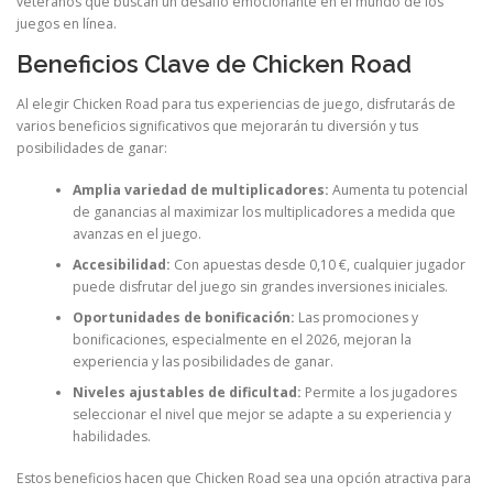
veteranos que buscan un desafío emocionante en el mundo de los
juegos en línea.
Beneficios Clave de Chicken Road
Al elegir Chicken Road para tus experiencias de juego, disfrutarás de
varios beneficios significativos que mejorarán tu diversión y tus
posibilidades de ganar:
Amplia variedad de multiplicadores:
Aumenta tu potencial
de ganancias al maximizar los multiplicadores a medida que
avanzas en el juego.
Accesibilidad:
Con apuestas desde 0,10 €, cualquier jugador
puede disfrutar del juego sin grandes inversiones iniciales.
Oportunidades de bonificación:
Las promociones y
bonificaciones, especialmente en el 2026, mejoran la
experiencia y las posibilidades de ganar.
Niveles ajustables de dificultad:
Permite a los jugadores
seleccionar el nivel que mejor se adapte a su experiencia y
habilidades.
Estos beneficios hacen que Chicken Road sea una opción atractiva para