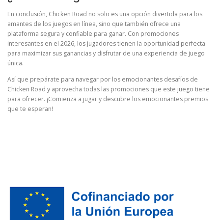
En conclusión, Chicken Road no solo es una opción divertida para los
amantes de los juegos en línea, sino que también ofrece una
plataforma segura y confiable para ganar. Con promociones
interesantes en el 2026, los jugadores tienen la oportunidad perfecta
para maximizar sus ganancias y disfrutar de una experiencia de juego
única.
Así que prepárate para navegar por los emocionantes desafíos de
Chicken Road y aprovecha todas las promociones que este juego tiene
para ofrecer. ¡Comienza a jugar y descubre los emocionantes premios
que te esperan!